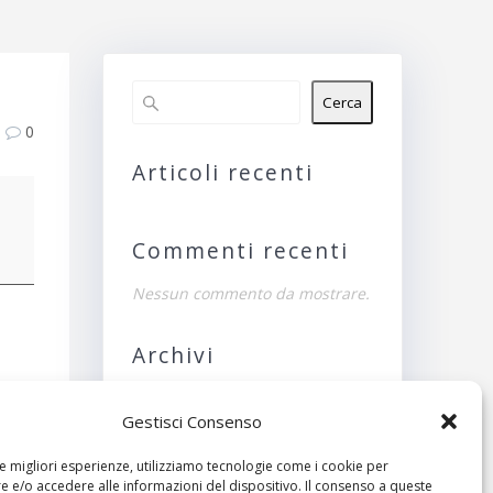
Cerca
0
Articoli recenti
Commenti recenti
Nessun commento da mostrare.
Archivi
Nessun archivio da
Gestisci Consenso
pleto
mostrare.
le migliori esperienze, utilizziamo tecnologie come i cookie per
Categorie
 e/o accedere alle informazioni del dispositivo. Il consenso a queste