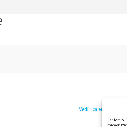
e
Vedi il calendario com
Per fornire 
memorizzare