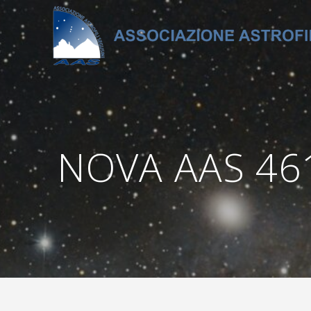
Salta
al
contenuto
NOVA AAS 461 