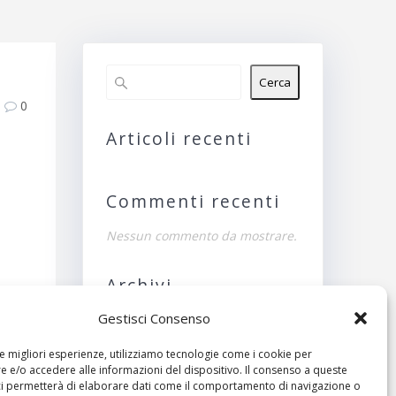
Cerca
0
Articoli recenti
Commenti recenti
Nessun commento da mostrare.
Archivi
Gestisci Consenso
Nessun archivio da
mostrare.
le migliori esperienze, utilizziamo tecnologie come i cookie per
ivo:
 e/o accedere alle informazioni del dispositivo. Il consenso a queste
Categorie
ci permetterà di elaborare dati come il comportamento di navigazione o
gasi