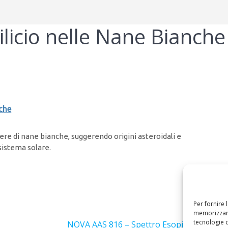
licio nelle Nane Bianche
che
fere di nane bianche, suggerendo origini asteroidali e
 sistema solare.
Per fornire 
Success
memorizzare
tecnologie 
Articolo
NOVA AAS 816 – Spettro Esopianeta 51 Pe