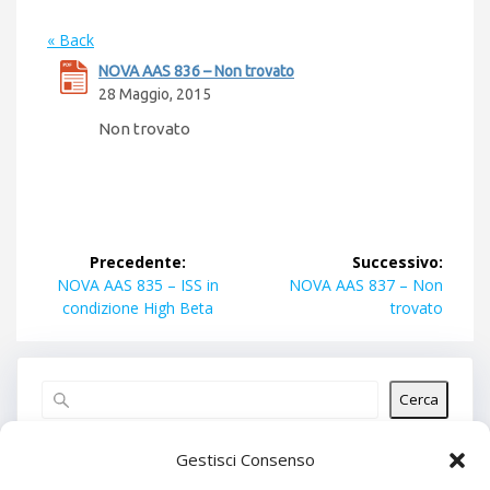
« Back
NOVA AAS 836 – Non trovato
28 Maggio, 2015
Non trovato
Navigazione
Precedente:
Successivo:
articoli
Articolo
Articolo
NOVA AAS 835 – ISS in
NOVA AAS 837 – Non
precedente:
successivo:
condizione High Beta
trovato
Cerca
Articoli recenti
Gestisci Consenso