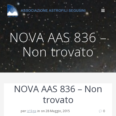
Salta
al
contenuto
NOVA AAS 836 –
Non trovato
NOVA AAS 836 – Non
trovato
per
iz1kga
in
on 28 Maggio, 2015
0