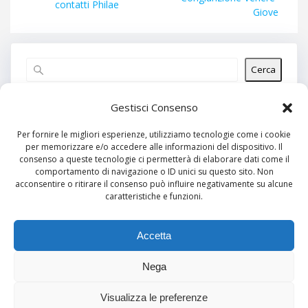
precedente:
contatti Philae
Giove
Cerca
Articoli recenti
Gestisci Consenso
Per fornire le migliori esperienze, utilizziamo tecnologie come i cookie
per memorizzare e/o accedere alle informazioni del dispositivo. Il
Commenti recenti
consenso a queste tecnologie ci permetterà di elaborare dati come il
comportamento di navigazione o ID unici su questo sito. Non
Nessun commento da mostrare.
acconsentire o ritirare il consenso può influire negativamente su alcune
caratteristiche e funzioni.
Archivi
Nessun archivio da mostrare.
Accetta
Nega
Categorie
Visualizza le preferenze
Nessuna categoria