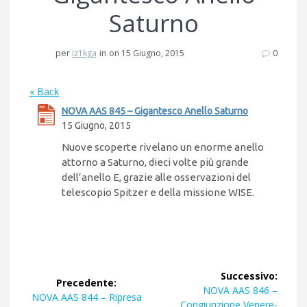
Saturno
per
iz1kga
in
on 15 Giugno, 2015
0
« Back
NOVA AAS 845 – Gigantesco Anello Saturno
15 Giugno, 2015
Nuove scoperte rivelano un enorme anello
attorno a Saturno, dieci volte più grande
dell’anello E, grazie alle osservazioni del
telescopio Spitzer e della missione WISE.
Navigazione
Successivo:
Precedente:
articoli
Articolo
NOVA AAS 846 –
Articolo
NOVA AAS 844 – Ripresa
successivo:
Congiunzione Venere-