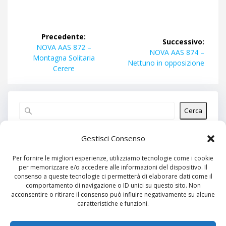
Navigazione
Precedente:
Successivo:
articoli
Articolo
NOVA AAS 872 –
Articolo
NOVA AAS 874 –
precedente:
Montagna Solitaria
successivo:
Nettuno in opposizione
Cerere
Cerca
Articoli recenti
Gestisci Consenso
Per fornire le migliori esperienze, utilizziamo tecnologie come i cookie
per memorizzare e/o accedere alle informazioni del dispositivo. Il
Commenti recenti
consenso a queste tecnologie ci permetterà di elaborare dati come il
comportamento di navigazione o ID unici su questo sito. Non
Nessun commento da mostrare.
acconsentire o ritirare il consenso può influire negativamente su alcune
caratteristiche e funzioni.
Archivi