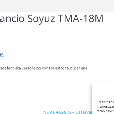
Lancio Soyuz TMA-18M
8M
ata lanciata verso la ISS con tre astronauti per una
Per fornire 
Success
memorizzare
tecnologie 
Articolo
NOVA AAS 876 – Osservazione della 