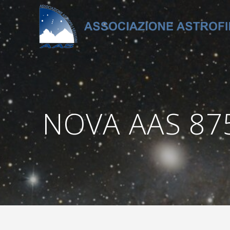
Salta
al
contenuto
NOVA AAS 875