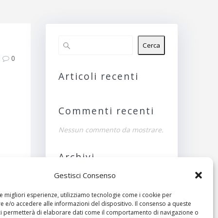
Cerca
0
Articoli recenti
Commenti recenti
Nessun commento da mostrare.
Archivi
Gestisci Consenso
Nessun archivio da
mostrare.
le migliori esperienze, utilizziamo tecnologie come i cookie per
ivo:
 e/o accedere alle informazioni del dispositivo. Il consenso a queste
Categorie
ci permetterà di elaborare dati come il comportamento di navigazione o
Luna