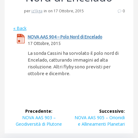
per
iz1kga
in
on 17 Ottobre, 2015
0
« Back
NOVA AAS 904 – Polo Nord di Encelado
17 Ottobre, 2015
La sonda Cassini ha sorvolato il polo nord di
Encelado, catturando immagini ad alta
risoluzione. Altri flyby sono previsti per
ottobre e dicembre.
Navigazione
Precedente:
Successivo:
articoli
Articolo
Articolo
NOVA AAS 903 –
NOVA AAS 905 – Orionidi
precedente:
successivo:
Geodiversità di Plutone
e Allineamenti Planetari