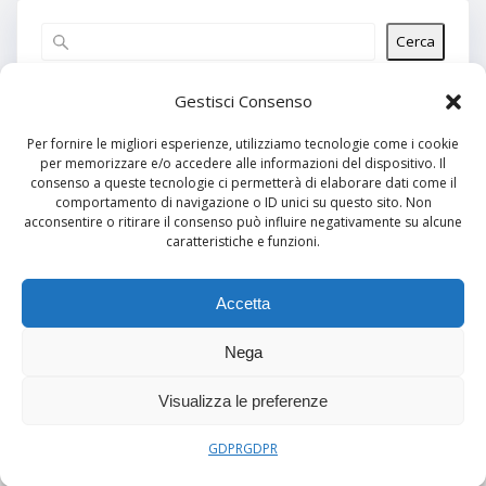
Cerca
Articoli recenti
Gestisci Consenso
Per fornire le migliori esperienze, utilizziamo tecnologie come i cookie
per memorizzare e/o accedere alle informazioni del dispositivo. Il
Commenti recenti
consenso a queste tecnologie ci permetterà di elaborare dati come il
comportamento di navigazione o ID unici su questo sito. Non
Nessun commento da mostrare.
acconsentire o ritirare il consenso può influire negativamente su alcune
caratteristiche e funzioni.
Archivi
Nessun archivio da mostrare.
Accetta
Nega
Categorie
Visualizza le preferenze
Nessuna categoria
GDPR
GDPR