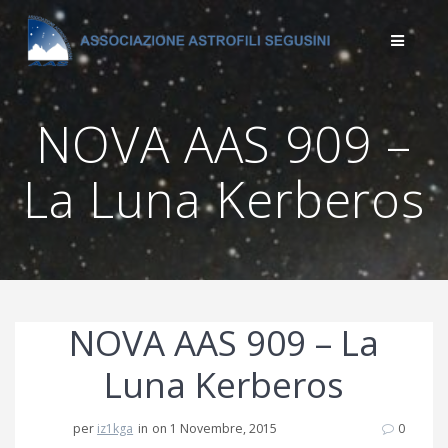
Salta
al
contenuto
NOVA AAS 909 –
La Luna Kerberos
NOVA AAS 909 – La
Luna Kerberos
per
iz1kga
in
on 1 Novembre, 2015
0