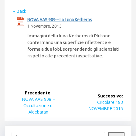
« Back
NOVA AAS 909 – La Luna Kerberos
1 Novembre, 2015
Immagini della luna Kerberos di Plutone
confermano una superficie riflettente e
forma a due lobi, sorprendendo gli scienziati
rispetto alle precedenti aspettative.
Navigazione
Precedente:
Successivo:
articoli
Articolo
NOVA AAS 908 –
Articolo
Circolare 183
precedente:
Occultazione di
successivo:
NOVEMBRE 2015
Aldebaran