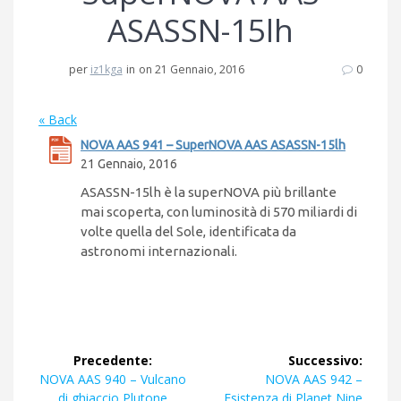
ASASSN-15lh
per
iz1kga
in
on 21 Gennaio, 2016
0
« Back
NOVA AAS 941 – SuperNOVA AAS ASASSN-15lh
21 Gennaio, 2016
ASASSN-15lh è la superNOVA più brillante
mai scoperta, con luminosità di 570 miliardi di
volte quella del Sole, identificata da
astronomi internazionali.
Navigazione
Precedente:
Successivo:
articoli
Articolo
Articolo
NOVA AAS 940 – Vulcano
NOVA AAS 942 –
precedente:
successivo:
di ghiaccio Plutone
Esistenza di Planet Nine