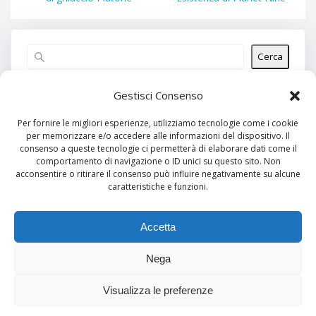
Cerca
Articoli recenti
Gestisci Consenso
Per fornire le migliori esperienze, utilizziamo tecnologie come i cookie
per memorizzare e/o accedere alle informazioni del dispositivo. Il
Commenti recenti
consenso a queste tecnologie ci permetterà di elaborare dati come il
comportamento di navigazione o ID unici su questo sito. Non
Nessun commento da mostrare.
acconsentire o ritirare il consenso può influire negativamente su alcune
caratteristiche e funzioni.
Archivi
Nessun archivio da mostrare.
Accetta
Nega
Categorie
Visualizza le preferenze
Nessuna categoria