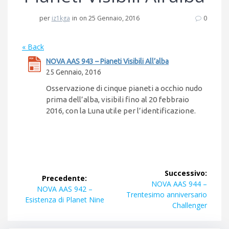
per
iz1kga
in
on 25 Gennaio, 2016
0
« Back
NOVA AAS 943 – Pianeti Visibili All’alba
25 Gennaio, 2016
Osservazione di cinque pianeti a occhio nudo
prima dell’alba, visibili fino al 20 febbraio
2016, con la Luna utile per l’identificazione.
Navigazione
Successivo:
Precedente:
articoli
Articolo
NOVA AAS 944 –
Articolo
NOVA AAS 942 –
successivo:
Trentesimo anniversario
precedente:
Esistenza di Planet Nine
Challenger