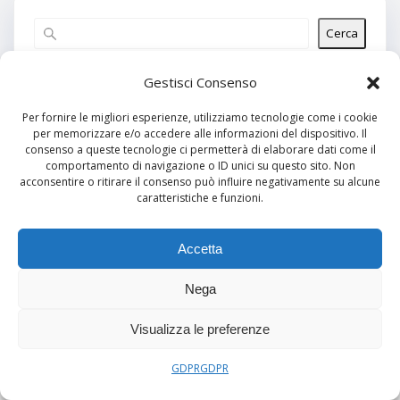
Cerca
Articoli recenti
Gestisci Consenso
Per fornire le migliori esperienze, utilizziamo tecnologie come i cookie
per memorizzare e/o accedere alle informazioni del dispositivo. Il
Commenti recenti
consenso a queste tecnologie ci permetterà di elaborare dati come il
comportamento di navigazione o ID unici su questo sito. Non
Nessun commento da mostrare.
acconsentire o ritirare il consenso può influire negativamente su alcune
caratteristiche e funzioni.
Archivi
Nessun archivio da mostrare.
Accetta
Nega
Categorie
Visualizza le preferenze
Nessuna categoria
GDPR
GDPR