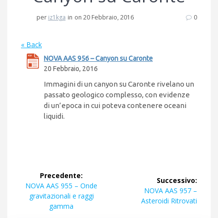
per
iz1kga
in
on 20 Febbraio, 2016
0
« Back
NOVA AAS 956 – Canyon su Caronte
20 Febbraio, 2016
Immagini di un canyon su Caronte rivelano un
passato geologico complesso, con evidenze
di un’epoca in cui poteva contenere oceani
liquidi.
Navigazione
Precedente:
Successivo:
articoli
Articolo
NOVA AAS 955 – Onde
Articolo
NOVA AAS 957 –
precedente:
gravitazionali e raggi
successivo:
Asteroidi Ritrovati
gamma