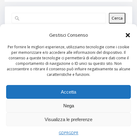
Cerca
Articoli recenti
Gestisci Consenso
Per fornire le migliori esperienze, utilizziamo tecnologie come i cookie
per memorizzare e/o accedere alle informazioni del dispositivo. Il
Commenti recenti
consenso a queste tecnologie ci permetterà di elaborare dati come il
comportamento di navigazione o ID unici su questo sito. Non
Nessun commento da mostrare.
acconsentire o ritirare il consenso può influire negativamente su alcune
caratteristiche e funzioni.
Archivi
Nessun archivio da mostrare.
Accetta
Nega
Categorie
Visualizza le preferenze
Nessuna categoria
GDPR
GDPR