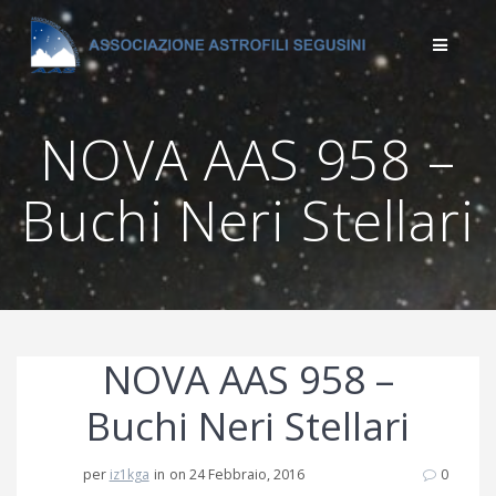
Salta
al
contenuto
NOVA AAS 958 –
Buchi Neri Stellari
NOVA AAS 958 –
Buchi Neri Stellari
per
iz1kga
in
on 24 Febbraio, 2016
0