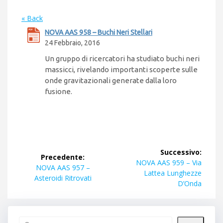
« Back
NOVA AAS 958 – Buchi Neri Stellari
24 Febbraio, 2016
Un gruppo di ricercatori ha studiato buchi neri
massicci, rivelando importanti scoperte sulle
onde gravitazionali generate dalla loro
fusione.
Navigazione
Successivo:
Precedente:
articoli
Articolo
NOVA AAS 959 – Via
Articolo
NOVA AAS 957 –
successivo:
Lattea Lunghezze
precedente:
Asteroidi Ritrovati
D’Onda