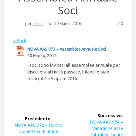
Soci
per
iz1kga
in
on 20 Marzo, 2016
0
« Back
NOVA AAS 973 – Assemblea Annuale Soci
20 Marzo, 2016
I soci sono invitati all’assemblea annuale per
discutere attività passate, bilanci e piani
futuri, il 4 e 5 aprile 2016.
Navigazione
Successivo:
Precedente:
articoli
Articolo
NOVA AAS 974 –
Articolo
NOVA AAS 972 – Nuove
successivo:
Variazione asse
precedente:
scoperte su Plutone
rotazione lunare