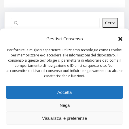
Cerca
Articoli recenti
Gestisci Consenso
Per fornire le migliori esperienze, utilizziamo tecnologie come i cookie
per memorizzare e/o accedere alle informazioni del dispositivo. Il
Commenti recenti
consenso a queste tecnologie ci permetterà di elaborare dati come il
comportamento di navigazione o ID unici su questo sito. Non
Nessun commento da mostrare.
acconsentire o ritirare il consenso può influire negativamente su alcune
caratteristiche e funzioni.
Archivi
Nessun archivio da mostrare.
Accetta
Nega
Categorie
Visualizza le preferenze
Nessuna categoria