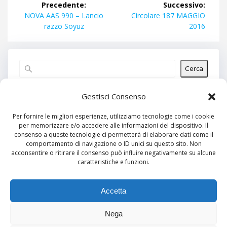
Precedente:
Successivo:
articoli
Articolo
Articolo
NOVA AAS 990 – Lancio
Circolare 187 MAGGIO
precedente:
successivo:
razzo Soyuz
2016
Cerca
Articoli recenti
Gestisci Consenso
Per fornire le migliori esperienze, utilizziamo tecnologie come i cookie
per memorizzare e/o accedere alle informazioni del dispositivo. Il
Commenti recenti
consenso a queste tecnologie ci permetterà di elaborare dati come il
comportamento di navigazione o ID unici su questo sito. Non
Nessun commento da mostrare.
acconsentire o ritirare il consenso può influire negativamente su alcune
caratteristiche e funzioni.
Archivi
Nessun archivio da mostrare.
Accetta
Nega
Categorie