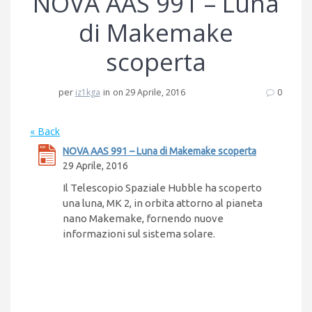
NOVA AAS 991 – Luna
di Makemake
scoperta
per
iz1kga
in
on 29 Aprile, 2016
0
« Back
NOVA AAS 991 – Luna di Makemake scoperta
29 Aprile, 2016
Il Telescopio Spaziale Hubble ha scoperto
una luna, MK 2, in orbita attorno al pianeta
nano Makemake, fornendo nuove
informazioni sul sistema solare.
Navigazione