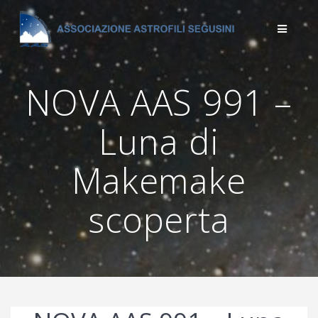
Salta
al
contenuto
NOVA AAS 991 –
Luna di
Makemake
scoperta