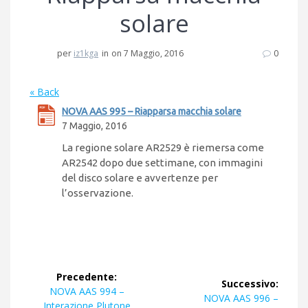
solare
per
iz1kga
in
on 7 Maggio, 2016
0
« Back
NOVA AAS 995 – Riapparsa macchia solare
7 Maggio, 2016
La regione solare AR2529 è riemersa come
AR2542 dopo due settimane, con immagini
del disco solare e avvertenze per
l’osservazione.
Navigazione
Precedente:
Successivo:
articoli
Articolo
NOVA AAS 994 –
Articolo
NOVA AAS 996 –
precedente:
Interazione Plutone