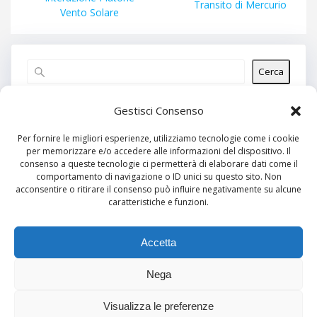
successivo:
Transito di Mercurio
Vento Solare
Cerca
Articoli recenti
Gestisci Consenso
Per fornire le migliori esperienze, utilizziamo tecnologie come i cookie
per memorizzare e/o accedere alle informazioni del dispositivo. Il
Commenti recenti
consenso a queste tecnologie ci permetterà di elaborare dati come il
comportamento di navigazione o ID unici su questo sito. Non
Nessun commento da mostrare.
acconsentire o ritirare il consenso può influire negativamente su alcune
caratteristiche e funzioni.
Archivi
Nessun archivio da mostrare.
Accetta
Nega
Categorie
Visualizza le preferenze
Nessuna categoria