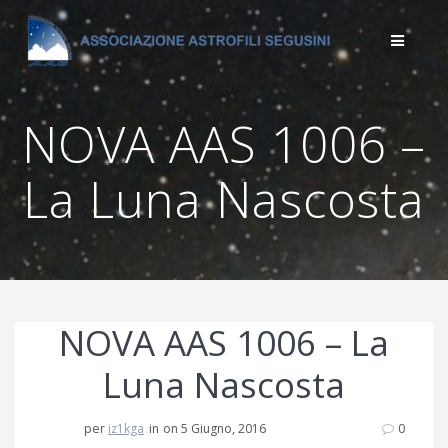
Salta
al
contenuto
NOVA AAS 1006 –
La Luna Nascosta
NOVA AAS 1006 – La
Luna Nascosta
per
iz1kga
in
on 5 Giugno, 2016
0