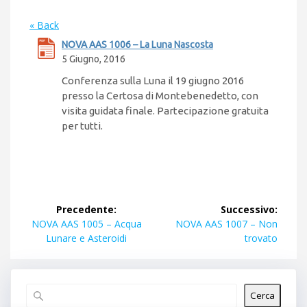
« Back
NOVA AAS 1006 – La Luna Nascosta
5 Giugno, 2016
Conferenza sulla Luna il 19 giugno 2016
presso la Certosa di Montebenedetto, con
visita guidata finale. Partecipazione gratuita
per tutti.
Navigazione
Precedente:
Successivo:
articoli
Articolo
Articolo
NOVA AAS 1005 – Acqua
NOVA AAS 1007 – Non
precedente:
successivo:
Lunare e Asteroidi
trovato
Cerca