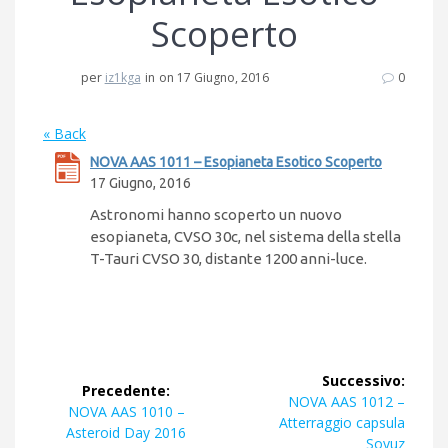
Scoperto
per
iz1kga
in
on 17 Giugno, 2016
0
« Back
NOVA AAS 1011 – Esopianeta Esotico Scoperto
17 Giugno, 2016
Astronomi hanno scoperto un nuovo
esopianeta, CVSO 30c, nel sistema della stella
T-Tauri CVSO 30, distante 1200 anni-luce.
Navigazione
Successivo:
Precedente:
articoli
Articolo
NOVA AAS 1012 –
Articolo
NOVA AAS 1010 –
successivo:
Atterraggio capsula
precedente:
Asteroid Day 2016
Soyuz