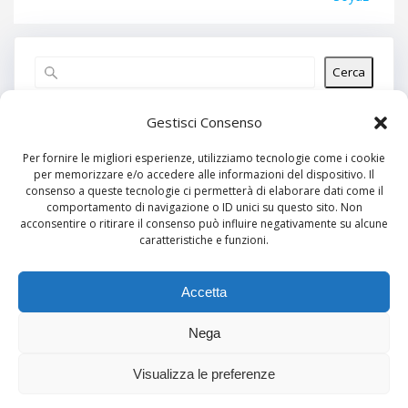
Cerca
Articoli recenti
Gestisci Consenso
Per fornire le migliori esperienze, utilizziamo tecnologie come i cookie
per memorizzare e/o accedere alle informazioni del dispositivo. Il
Commenti recenti
consenso a queste tecnologie ci permetterà di elaborare dati come il
comportamento di navigazione o ID unici su questo sito. Non
Nessun commento da mostrare.
acconsentire o ritirare il consenso può influire negativamente su alcune
caratteristiche e funzioni.
Archivi
Nessun archivio da mostrare.
Accetta
Nega
Categorie
Visualizza le preferenze
Nessuna categoria