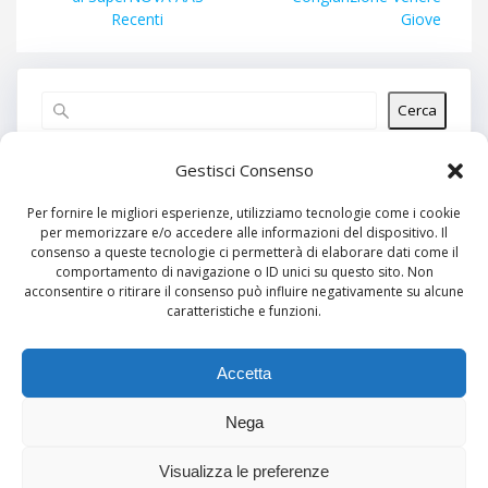
Recenti
Giove
Cerca
Articoli recenti
Gestisci Consenso
Per fornire le migliori esperienze, utilizziamo tecnologie come i cookie
per memorizzare e/o accedere alle informazioni del dispositivo. Il
Commenti recenti
consenso a queste tecnologie ci permetterà di elaborare dati come il
comportamento di navigazione o ID unici su questo sito. Non
Nessun commento da mostrare.
acconsentire o ritirare il consenso può influire negativamente su alcune
caratteristiche e funzioni.
Archivi
Nessun archivio da mostrare.
Accetta
Nega
Categorie
Visualizza le preferenze
Nessuna categoria