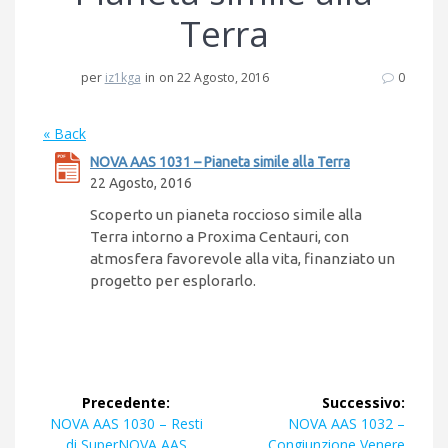
Terra
per
iz1kga
in
on 22 Agosto, 2016
0
« Back
NOVA AAS 1031 – Pianeta simile alla Terra
22 Agosto, 2016
Scoperto un pianeta roccioso simile alla
Terra intorno a Proxima Centauri, con
atmosfera favorevole alla vita, finanziato un
progetto per esplorarlo.
Navigazione
Precedente:
Successivo:
articoli
Articolo
Articolo
NOVA AAS 1030 – Resti
NOVA AAS 1032 –
precedente:
successivo:
di SuperNOVA AAS
Congiunzione Venere