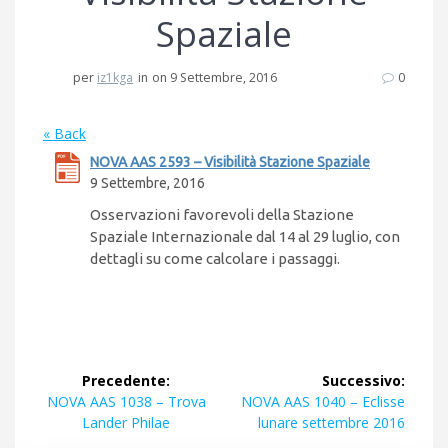
Spaziale
per
iz1kga
in
on 9 Settembre, 2016
0
« Back
NOVA AAS 2593 – Visibilità Stazione Spaziale
9 Settembre, 2016
Osservazioni favorevoli della Stazione
Spaziale Internazionale dal 14 al 29 luglio, con
dettagli su come calcolare i passaggi.
Navigazione
Precedente:
Successivo:
articoli
Articolo
Articolo
NOVA AAS 1038 – Trova
NOVA AAS 1040 – Eclisse
precedente:
successivo:
Lander Philae
lunare settembre 2016