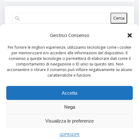
Cerca
Articoli recenti
Gestisci Consenso
Per fornire le migliori esperienze, utilizziamo tecnologie come i cookie
per memorizzare e/o accedere alle informazioni del dispositivo. Il
Commenti recenti
consenso a queste tecnologie ci permetterà di elaborare dati come il
comportamento di navigazione o ID unici su questo sito. Non
Nessun commento da mostrare.
acconsentire o ritirare il consenso può influire negativamente su alcune
caratteristiche e funzioni.
Archivi
Nessun archivio da mostrare.
Accetta
Nega
Categorie
Visualizza le preferenze
Nessuna categoria
GDPR
GDPR