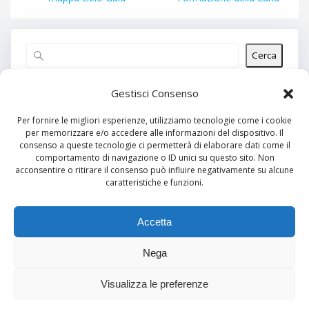
Cerca
Articoli recenti
Gestisci Consenso
Per fornire le migliori esperienze, utilizziamo tecnologie come i cookie
per memorizzare e/o accedere alle informazioni del dispositivo. Il
Commenti recenti
consenso a queste tecnologie ci permetterà di elaborare dati come il
comportamento di navigazione o ID unici su questo sito. Non
Nessun commento da mostrare.
acconsentire o ritirare il consenso può influire negativamente su alcune
caratteristiche e funzioni.
Archivi
Nessun archivio da mostrare.
Accetta
Nega
Categorie
Visualizza le preferenze
Nessuna categoria