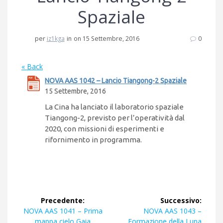
Spaziale
per
iz1kga
in
on 15 Settembre, 2016
0
« Back
NOVA AAS 1042 – Lancio Tiangong-2 Spaziale
15 Settembre, 2016
La Cina ha lanciato il laboratorio spaziale
Tiangong-2, previsto per l’operatività dal
2020, con missioni di esperimenti e
rifornimento in programma.
Navigazione
Precedente:
Successivo:
articoli
Articolo
Articolo
NOVA AAS 1041 – Prima
NOVA AAS 1043 –
precedente:
successivo:
mappa cielo Gaia
Formazione della Luna