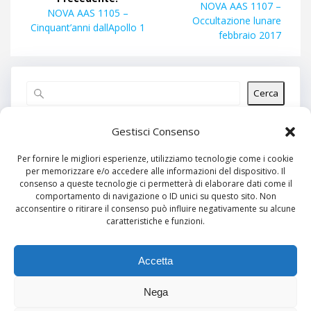
articoli
Articolo
NOVA AAS 1107 –
Articolo
NOVA AAS 1105 –
successivo:
Occultazione lunare
precedente:
Cinquant’anni dallApollo 1
febbraio 2017
Cerca
Articoli recenti
Gestisci Consenso
Per fornire le migliori esperienze, utilizziamo tecnologie come i cookie
per memorizzare e/o accedere alle informazioni del dispositivo. Il
Commenti recenti
consenso a queste tecnologie ci permetterà di elaborare dati come il
comportamento di navigazione o ID unici su questo sito. Non
Nessun commento da mostrare.
acconsentire o ritirare il consenso può influire negativamente su alcune
caratteristiche e funzioni.
Archivi
Nessun archivio da mostrare.
Accetta
Nega
Categorie