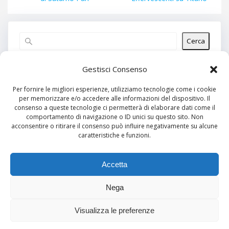
Cerca
Articoli recenti
Gestisci Consenso
Per fornire le migliori esperienze, utilizziamo tecnologie come i cookie
per memorizzare e/o accedere alle informazioni del dispositivo. Il
Commenti recenti
consenso a queste tecnologie ci permetterà di elaborare dati come il
comportamento di navigazione o ID unici su questo sito. Non
Nessun commento da mostrare.
acconsentire o ritirare il consenso può influire negativamente su alcune
caratteristiche e funzioni.
Archivi
Nessun archivio da mostrare.
Accetta
Nega
Categorie
Visualizza le preferenze
Nessuna categoria