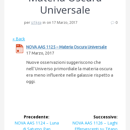
Universale
per
iz1kga
in
on 17 Marzo, 2017
0
« Back
NOVA AAS 1125 – Materia Oscura Universale
17 Marzo, 2017
Nuove osservazioni suggeriscono che
nell’Universo primordiale la materia oscura
era meno influente nelle galassie rispetto a
oggi.
Navigazione
Precedente:
Successivo:
articoli
Articolo
Articolo
NOVA AAS 1124 – Luna
NOVA AAS 1126 – Laghi
precedente:
successivo:
di Saturno Pan
Effervescenti su Titano