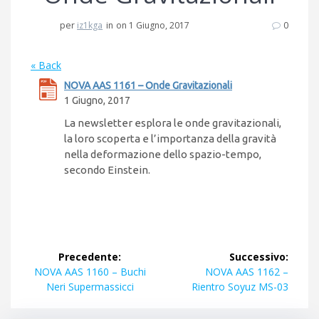
per
iz1kga
in
on 1 Giugno, 2017
0
« Back
NOVA AAS 1161 – Onde Gravitazionali
1 Giugno, 2017
La newsletter esplora le onde gravitazionali,
la loro scoperta e l’importanza della gravità
nella deformazione dello spazio-tempo,
secondo Einstein.
Navigazione
Precedente:
Successivo:
articoli
Articolo
Articolo
NOVA AAS 1160 – Buchi
NOVA AAS 1162 –
precedente:
successivo:
Neri Supermassicci
Rientro Soyuz MS-03