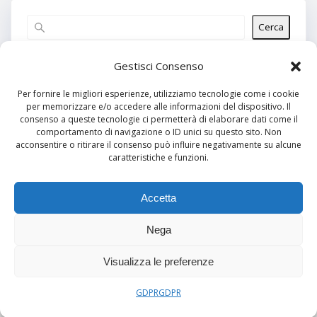
Cerca
Articoli recenti
Gestisci Consenso
Per fornire le migliori esperienze, utilizziamo tecnologie come i cookie
per memorizzare e/o accedere alle informazioni del dispositivo. Il
Commenti recenti
consenso a queste tecnologie ci permetterà di elaborare dati come il
comportamento di navigazione o ID unici su questo sito. Non
Nessun commento da mostrare.
acconsentire o ritirare il consenso può influire negativamente su alcune
caratteristiche e funzioni.
Archivi
Nessun archivio da mostrare.
Accetta
Nega
Categorie
Visualizza le preferenze
Nessuna categoria
GDPR
GDPR