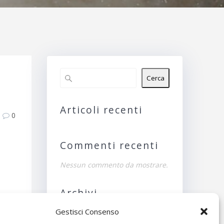
Cerca
Articoli recenti
0
Commenti recenti
Nessun commento da mostrare.
Archivi
Gestisci Consenso
Nessun archivio da