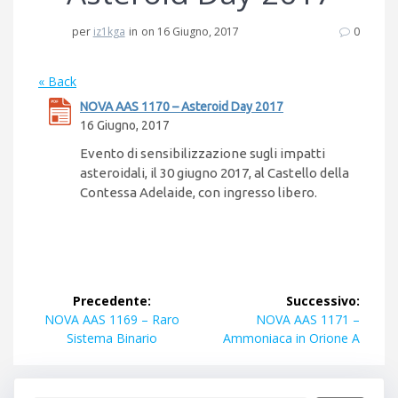
per
iz1kga
in
on 16 Giugno, 2017
0
« Back
NOVA AAS 1170 – Asteroid Day 2017
16 Giugno, 2017
Evento di sensibilizzazione sugli impatti
asteroidali, il 30 giugno 2017, al Castello della
Contessa Adelaide, con ingresso libero.
Navigazione
Precedente:
Successivo:
articoli
Articolo
Articolo
NOVA AAS 1169 – Raro
NOVA AAS 1171 –
precedente:
successivo:
Sistema Binario
Ammoniaca in Orione A