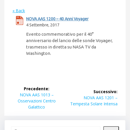
« Back
NOVA AAS 1200 – 40 Anni Voyager
4 Settembre, 2017
Evento commemorativo per il 40°
anniversario del lancio delle sonde Voyager,
trasmesso in diretta su NASA TV da
Washington.
Navigazione
Precedente:
Successivo:
articoli
Articolo
NOVA AAS 1013 –
Articolo
NOVA AAS 1201 –
precedente:
Osservazioni Centro
successivo:
Tempesta Solare Intensa
Galattico