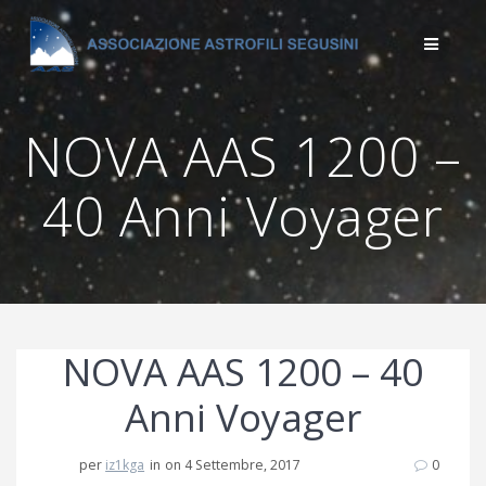
Salta
al
contenuto
NOVA AAS 1200 –
40 Anni Voyager
NOVA AAS 1200 – 40
Anni Voyager
per
iz1kga
in
on 4 Settembre, 2017
0