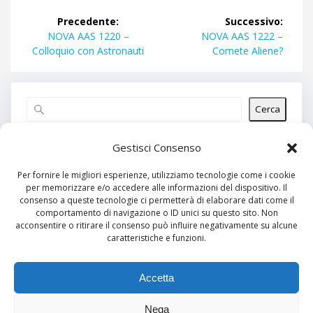
Navigazione
Precedente:
Successivo:
articoli
Articolo
Articolo
NOVA AAS 1220 –
NOVA AAS 1222 –
precedente:
successivo:
Colloquio con Astronauti
Comete Aliene?
Cerca
Articoli recenti
Gestisci Consenso
Per fornire le migliori esperienze, utilizziamo tecnologie come i cookie
per memorizzare e/o accedere alle informazioni del dispositivo. Il
Commenti recenti
consenso a queste tecnologie ci permetterà di elaborare dati come il
comportamento di navigazione o ID unici su questo sito. Non
Nessun commento da mostrare.
acconsentire o ritirare il consenso può influire negativamente su alcune
caratteristiche e funzioni.
Archivi
Nessun archivio da mostrare.
Accetta
Nega
Categorie