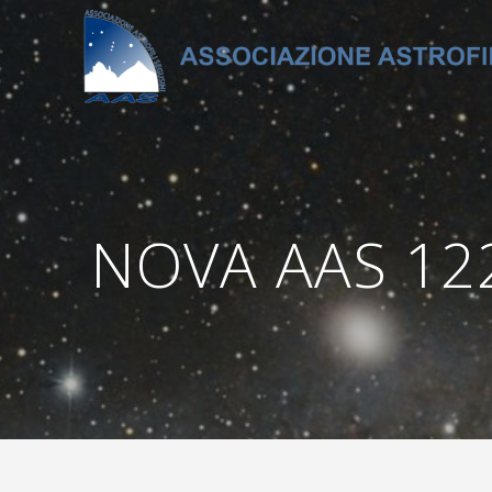
Salta
al
contenuto
NOVA AAS 122