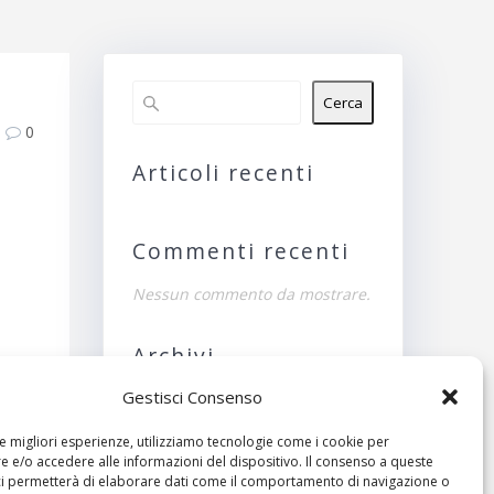
Cerca
0
Articoli recenti
Commenti recenti
Nessun commento da mostrare.
Archivi
Gestisci Consenso
Nessun archivio da
mostrare.
le migliori esperienze, utilizziamo tecnologie come i cookie per
ivo:
 e/o accedere alle informazioni del dispositivo. Il consenso a queste
Categorie
ci permetterà di elaborare dati come il comportamento di navigazione o
hioso