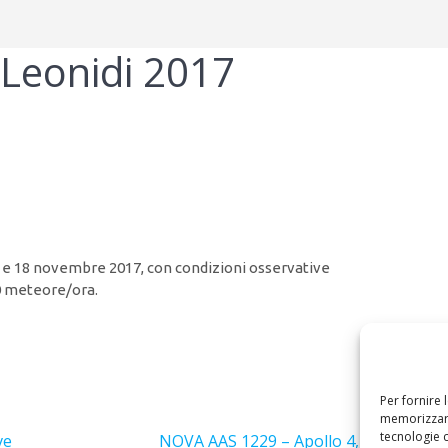
Leonidi 2017
17 e 18 novembre 2017, con condizioni osservative
20 meteore/ora.
Per fornire 
Success
memorizzare
tecnologie 
Articolo
ve
NOVA AAS 1229 – Apollo 4, lancio risc