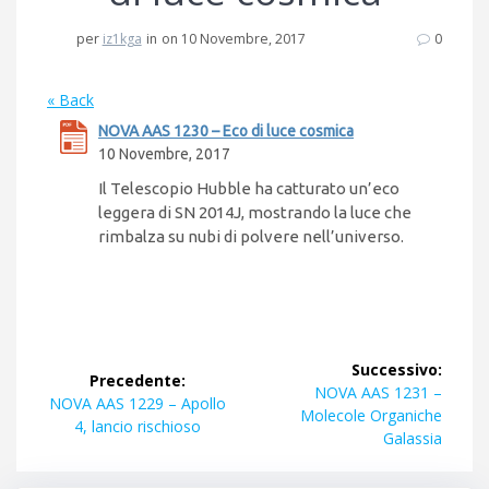
per
iz1kga
in
on 10 Novembre, 2017
0
« Back
NOVA AAS 1230 – Eco di luce cosmica
10 Novembre, 2017
Il Telescopio Hubble ha catturato un’eco
leggera di SN 2014J, mostrando la luce che
rimbalza su nubi di polvere nell’universo.
Navigazione
Successivo:
Precedente:
articoli
Articolo
NOVA AAS 1231 –
Articolo
NOVA AAS 1229 – Apollo
successivo:
Molecole Organiche
precedente:
4, lancio rischioso
Galassia