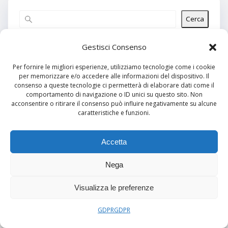
Cerca
Articoli recenti
Gestisci Consenso
Per fornire le migliori esperienze, utilizziamo tecnologie come i cookie
per memorizzare e/o accedere alle informazioni del dispositivo. Il
Commenti recenti
consenso a queste tecnologie ci permetterà di elaborare dati come il
comportamento di navigazione o ID unici su questo sito. Non
Nessun commento da mostrare.
acconsentire o ritirare il consenso può influire negativamente su alcune
caratteristiche e funzioni.
Archivi
Nessun archivio da mostrare.
Accetta
Nega
Categorie
Visualizza le preferenze
Nessuna categoria
GDPR
GDPR