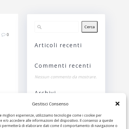
Cerca
0
Articoli recenti
Commenti recenti
Nessun commento da mostrare.
Archivi
Gestisci Consenso
Nessun archivio da
mostrare.
le migliori esperienze, utilizziamo tecnologie come i cookie per
ivo:
 e/o accedere alle informazioni del dispositivo. Il consenso a queste
Categorie
ci permetterà di elaborare dati come il comportamento di navigazione o
icie