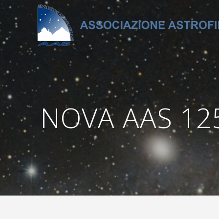
Salta
al
contenuto
NOVA AAS 125