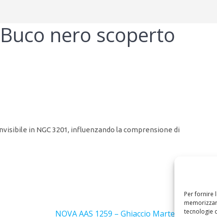
Buco nero scoperto
visibile in NGC 3201, influenzando la comprensione di
Per fornire 
Success
memorizzare
tecnologie 
Articolo
NOVA AAS 1259 – Ghiaccio Marte Sottosuperf