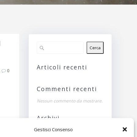
a
Cerca
Articoli recenti
0
Commenti recenti
Nessun commento da mostrare.
Archivi
Gestisci Consenso
Nessun archivio da