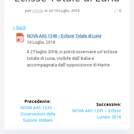
per
iz1kga
in
on 10 Luglio, 2018
0
« Back
NOVA AAS 1340 – Eclisse Totale di Luna
10 Luglio, 2018
Il 27 luglio 2018, si potrà osservare un’eclisse
totale di Luna, visibile dall’Italia e
accompagnata dall’opposizione di Marte.
Navigazione
Precedente:
Successivo:
articoli
Articolo
NOVA AAS 1339 –
Articolo
NOVA AAS 1341 – Eclisse
precedente:
Osservazioni della
successivo:
Lunare 2018
fusione stellare