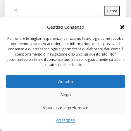
Cerca
Articoli recenti
Gestisci Consenso
Per fornire le migliori esperienze, utilizziamo tecnologie come i cookie
per memorizzare e/o accedere alle informazioni del dispositivo. Il
Commenti recenti
consenso a queste tecnologie ci permetterà di elaborare dati come il
comportamento di navigazione o ID unici su questo sito. Non
Nessun commento da mostrare.
acconsentire o ritirare il consenso può influire negativamente su alcune
caratteristiche e funzioni.
Archivi
Nessun archivio da mostrare.
Accetta
Nega
Categorie
Visualizza le preferenze
Nessuna categoria
GDPR
GDPR