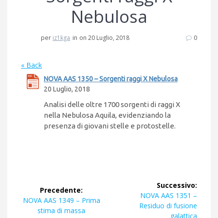
Nebulosa
per
iz1kga
in
on 20 Luglio, 2018
0
« Back
NOVA AAS 1350 – Sorgenti raggi X Nebulosa
20 Luglio, 2018
Analisi delle oltre 1700 sorgenti di raggi X
nella Nebulosa Aquila, evidenziando la
presenza di giovani stelle e protostelle.
Navigazione
Successivo:
Precedente:
articoli
Articolo
NOVA AAS 1351 –
Articolo
NOVA AAS 1349 – Prima
successivo:
Residuo di fusione
precedente:
stima di massa
galattica