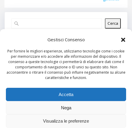
Cerca
Articoli recenti
Gestisci Consenso
Per fornire le migliori esperienze, utilizziamo tecnologie come i cookie
per memorizzare e/o accedere alle informazioni del dispositivo. Il
Commenti recenti
consenso a queste tecnologie ci permetterà di elaborare dati come il
comportamento di navigazione o ID unici su questo sito. Non
Nessun commento da mostrare.
acconsentire o ritirare il consenso può influire negativamente su alcune
caratteristiche e funzioni.
Archivi
Nessun archivio da mostrare.
Accetta
Nega
Categorie
Visualizza le preferenze
Nessuna categoria