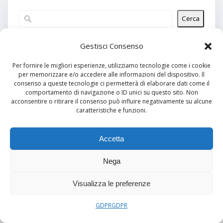
Cerca
Articoli recenti
Gestisci Consenso
Per fornire le migliori esperienze, utilizziamo tecnologie come i cookie
per memorizzare e/o accedere alle informazioni del dispositivo. Il
Commenti recenti
consenso a queste tecnologie ci permetterà di elaborare dati come il
comportamento di navigazione o ID unici su questo sito. Non
Nessun commento da mostrare.
acconsentire o ritirare il consenso può influire negativamente su alcune
caratteristiche e funzioni.
Archivi
Nessun archivio da mostrare.
Accetta
Nega
Categorie
Visualizza le preferenze
Nessuna categoria
GDPR
GDPR