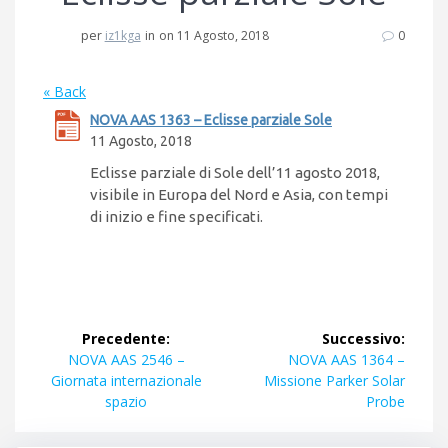
per
iz1kga
in
on 11 Agosto, 2018
0
« Back
NOVA AAS 1363 – Eclisse parziale Sole
11 Agosto, 2018
Eclisse parziale di Sole dell’11 agosto 2018,
visibile in Europa del Nord e Asia, con tempi
di inizio e fine specificati.
Navigazione
Precedente:
Successivo:
articoli
Articolo
Articolo
NOVA AAS 2546 –
NOVA AAS 1364 –
precedente:
successivo:
Giornata internazionale
Missione Parker Solar
spazio
Probe