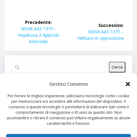
Navigazione
Precedente:
Successivo:
articoli
Articolo
NOVA AAS 1373 –
Articolo
NOVA AAS 1375 –
precedente:
Hayabusa-2 Approdo
successivo:
Nettuno in opposizione
Asteroide
Cerca
Articoli recenti
Gestisci Consenso
Per fornire le migliori esperienze, utilizziamo tecnologie come i cookie
per memorizzare e/o accedere alle informazioni del dispositivo. Il
Commenti recenti
consenso a queste tecnologie ci permetterà di elaborare dati come il
comportamento di navigazione o ID unici su questo sito. Non
Nessun commento da mostrare.
acconsentire o ritirare il consenso può influire negativamente su alcune
caratteristiche e funzioni.
Archivi