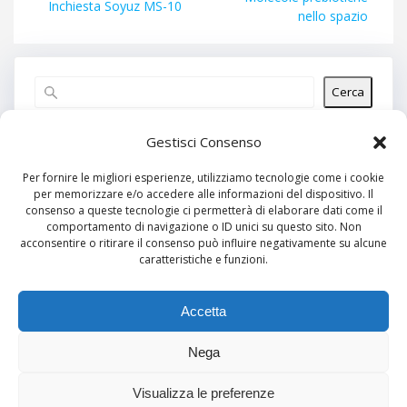
precedente:
Inchiesta Soyuz MS-10
nello spazio
Cerca
Articoli recenti
Gestisci Consenso
Per fornire le migliori esperienze, utilizziamo tecnologie come i cookie
per memorizzare e/o accedere alle informazioni del dispositivo. Il
Commenti recenti
consenso a queste tecnologie ci permetterà di elaborare dati come il
comportamento di navigazione o ID unici su questo sito. Non
Nessun commento da mostrare.
acconsentire o ritirare il consenso può influire negativamente su alcune
caratteristiche e funzioni.
Archivi
Nessun archivio da mostrare.
Accetta
Nega
Categorie
Visualizza le preferenze
Nessuna categoria