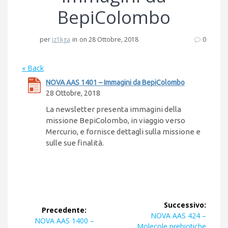
BepiColombo
per
iz1kga
in
on 28 Ottobre, 2018
0
« Back
NOVA AAS 1401 – Immagini da BepiColombo
28 Ottobre, 2018
La newsletter presenta immagini della
missione BepiColombo, in viaggio verso
Mercurio, e fornisce dettagli sulla missione e
sulle sue finalità.
Navigazione
Successivo:
Precedente:
articoli
Articolo
NOVA AAS 424 –
Articolo
NOVA AAS 1400 –
successivo:
Molecole prebiotiche