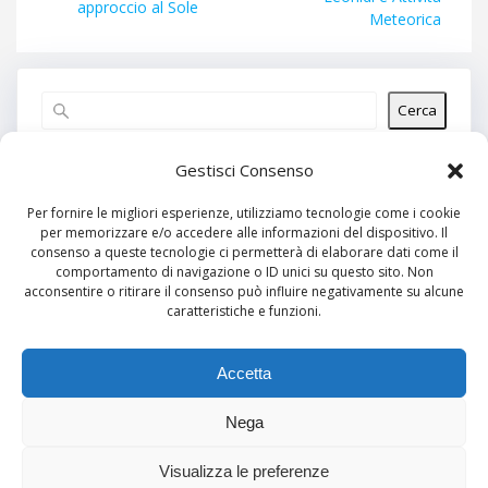
precedente:
approccio al Sole
Meteorica
Cerca
Articoli recenti
Gestisci Consenso
Per fornire le migliori esperienze, utilizziamo tecnologie come i cookie
per memorizzare e/o accedere alle informazioni del dispositivo. Il
Commenti recenti
consenso a queste tecnologie ci permetterà di elaborare dati come il
comportamento di navigazione o ID unici su questo sito. Non
Nessun commento da mostrare.
acconsentire o ritirare il consenso può influire negativamente su alcune
caratteristiche e funzioni.
Archivi
Nessun archivio da mostrare.
Accetta
Nega
Categorie
Visualizza le preferenze
Nessuna categoria