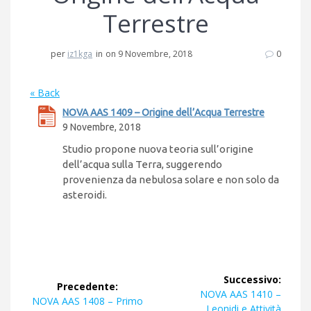
Terrestre
per
iz1kga
in
on 9 Novembre, 2018
0
« Back
NOVA AAS 1409 – Origine dell’Acqua Terrestre
9 Novembre, 2018
Studio propone nuova teoria sull’origine
dell’acqua sulla Terra, suggerendo
provenienza da nebulosa solare e non solo da
asteroidi.
Navigazione
Successivo:
Precedente:
articoli
Articolo
NOVA AAS 1410 –
Articolo
NOVA AAS 1408 – Primo
successivo:
Leonidi e Attività