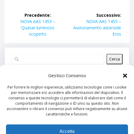
Navigazione
Precedente:
Successivo:
articoli
Articolo
Articolo
NOVA AAS 1453 –
NOVA AAS 1455 –
precedente:
successivo:
Quasar luminoso
Avvicinamento asteroide
scoperto
Eros
Cerca
Articoli recenti
Gestisci Consenso
Per fornire le migliori esperienze, utilizziamo tecnologie come i cookie
per memorizzare e/o accedere alle informazioni del dispositivo. Il
Commenti recenti
consenso a queste tecnologie ci permetterà di elaborare dati come il
comportamento di navigazione o ID unici su questo sito. Non
Nessun commento da mostrare.
acconsentire o ritirare il consenso può influire negativamente su alcune
caratteristiche e funzioni.
Archivi
Nessun archivio da mostrare.
Accetta