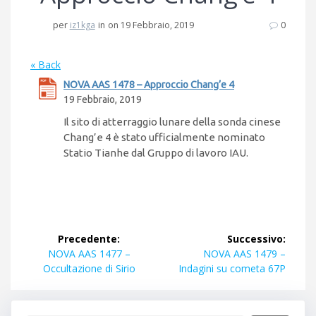
per
iz1kga
in
on 19 Febbraio, 2019
0
« Back
NOVA AAS 1478 – Approccio Chang’e 4
19 Febbraio, 2019
Il sito di atterraggio lunare della sonda cinese
Chang’e 4 è stato ufficialmente nominato
Statio Tianhe dal Gruppo di lavoro IAU.
Navigazione
Precedente:
Successivo:
articoli
Articolo
Articolo
NOVA AAS 1477 –
NOVA AAS 1479 –
precedente:
successivo:
Occultazione di Sirio
Indagini su cometa 67P