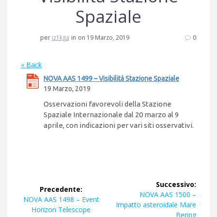
Spaziale
per
iz1kga
in
on 19 Marzo, 2019
0
« Back
NOVA AAS 1499 – Visibilità Stazione Spaziale
19 Marzo, 2019
Osservazioni favorevoli della Stazione
Spaziale Internazionale dal 20 marzo al 9
aprile, con indicazioni per vari siti osservativi.
Navigazione
Successivo:
Precedente:
articoli
Articolo
NOVA AAS 1500 –
Articolo
NOVA AAS 1498 – Event
successivo:
Impatto asteroidale Mare
precedente:
Horizon Telescope
Bering