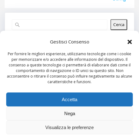
Cerca
Articoli recenti
Gestisci Consenso
Per fornire le migliori esperienze, utilizziamo tecnologie come i cookie
per memorizzare e/o accedere alle informazioni del dispositivo. Il
Commenti recenti
consenso a queste tecnologie ci permetterà di elaborare dati come il
comportamento di navigazione o ID unici su questo sito. Non
Nessun commento da mostrare.
acconsentire o ritirare il consenso può influire negativamente su alcune
caratteristiche e funzioni.
Archivi
Nessun archivio da mostrare.
Accetta
Nega
Categorie
Visualizza le preferenze
Nessuna categoria