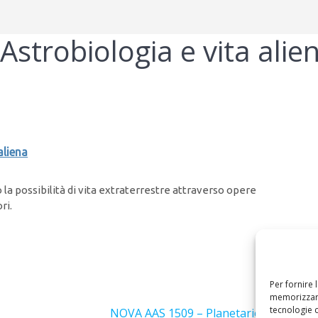
strobiologia e vita alie
aliena
 la possibilità di vita extraterrestre attraverso opere
ri.
Per fornire 
Success
memorizzare
tecnologie 
Articolo
NOVA AAS 1509 – Planetario Sopravvis