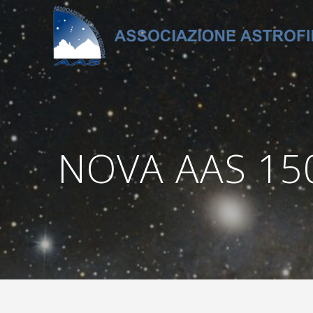
Salta
al
contenuto
NOVA AAS 1508