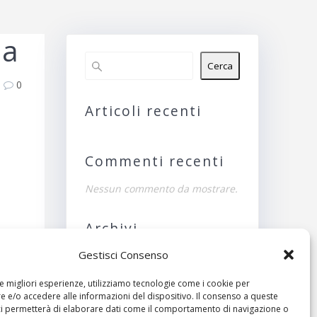
na
Cerca
0
Articoli recenti
Commenti recenti
Nessun commento da mostrare.
Archivi
Gestisci Consenso
Nessun archivio da
mostrare.
le migliori esperienze, utilizziamo tecnologie come i cookie per
ivo:
 e/o accedere alle informazioni del dispositivo. Il consenso a queste
Categorie
ci permetterà di elaborare dati come il comportamento di navigazione o
suto