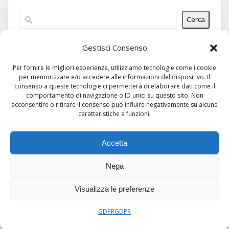
Cerca
Articoli recenti
Gestisci Consenso
Per fornire le migliori esperienze, utilizziamo tecnologie come i cookie
per memorizzare e/o accedere alle informazioni del dispositivo. Il
Commenti recenti
consenso a queste tecnologie ci permetterà di elaborare dati come il
comportamento di navigazione o ID unici su questo sito. Non
Nessun commento da mostrare.
acconsentire o ritirare il consenso può influire negativamente su alcune
caratteristiche e funzioni.
Archivi
Nessun archivio da mostrare.
Accetta
Nega
Categorie
Visualizza le preferenze
Nessuna categoria
GDPR
GDPR