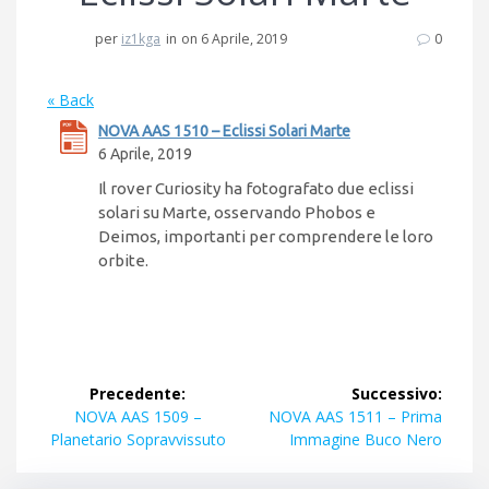
per
iz1kga
in
on 6 Aprile, 2019
0
« Back
NOVA AAS 1510 – Eclissi Solari Marte
6 Aprile, 2019
Il rover Curiosity ha fotografato due eclissi
solari su Marte, osservando Phobos e
Deimos, importanti per comprendere le loro
orbite.
Navigazione
Precedente:
Successivo:
articoli
Articolo
Articolo
NOVA AAS 1509 –
NOVA AAS 1511 – Prima
precedente:
successivo:
Planetario Sopravvissuto
Immagine Buco Nero