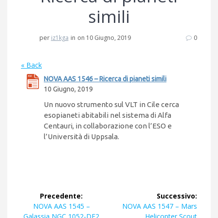
simili
per
iz1kga
in
on 10 Giugno, 2019
0
« Back
NOVA AAS 1546 – Ricerca di pianeti simili
10 Giugno, 2019
Un nuovo strumento sul VLT in Cile cerca
esopianeti abitabili nel sistema di Alfa
Centauri, in collaborazione con l’ESO e
l’Università di Uppsala.
Navigazione
Precedente:
Successivo:
articoli
Articolo
Articolo
NOVA AAS 1545 –
NOVA AAS 1547 – Mars
precedente:
successivo:
Galassia NGC 1052-DF2
Helicopter Scout