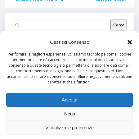
Cerca
Articoli recenti
Gestisci Consenso
Per fornire le migliori esperienze, utilizziamo tecnologie come i cookie
per memorizzare e/o accedere alle informazioni del dispositivo. Il
Commenti recenti
consenso a queste tecnologie ci permetterà di elaborare dati come il
comportamento di navigazione o ID unici su questo sito. Non
Nessun commento da mostrare.
acconsentire o ritirare il consenso può influire negativamente su alcune
caratteristiche e funzioni.
Archivi
Nessun archivio da mostrare.
Accetta
Nega
Categorie
Visualizza le preferenze
Nessuna categoria