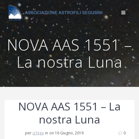
Salta
al
contenuto
NOVA AAS 1551 –
La nostra Luna
NOVA AAS 1551 – La
nostra Luna
per
iz1kga
in
on 16 Giugno, 2019
0