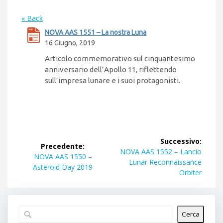
« Back
NOVA AAS 1551 – La nostra Luna
16 Giugno, 2019
Articolo commemorativo sul cinquantesimo
anniversario dell’Apollo 11, riflettendo
sull’impresa lunare e i suoi protagonisti.
Navigazione
Successivo:
Precedente:
articoli
Articolo
NOVA AAS 1552 – Lancio
Articolo
NOVA AAS 1550 –
successivo:
Lunar Reconnaissance
precedente:
Asteroid Day 2019
Orbiter
Cerca