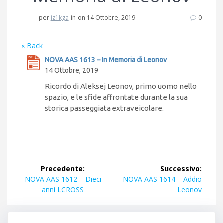
per
iz1kga
in
on 14 Ottobre, 2019
0
« Back
NOVA AAS 1613 – In Memoria di Leonov
14 Ottobre, 2019
Ricordo di Aleksej Leonov, primo uomo nello
spazio, e le sfide affrontate durante la sua
storica passeggiata extraveicolare.
Navigazione
Precedente:
Successivo:
articoli
Articolo
Articolo
NOVA AAS 1612 – Dieci
NOVA AAS 1614 – Addio
precedente:
successivo:
anni LCROSS
Leonov