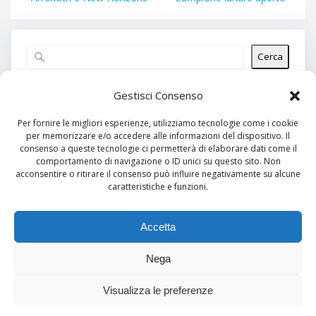
Cerca
Articoli recenti
Gestisci Consenso
Per fornire le migliori esperienze, utilizziamo tecnologie come i cookie
per memorizzare e/o accedere alle informazioni del dispositivo. Il
Commenti recenti
consenso a queste tecnologie ci permetterà di elaborare dati come il
comportamento di navigazione o ID unici su questo sito. Non
Nessun commento da mostrare.
acconsentire o ritirare il consenso può influire negativamente su alcune
caratteristiche e funzioni.
Archivi
Nessun archivio da mostrare.
Accetta
Nega
Categorie
Visualizza le preferenze
Nessuna categoria