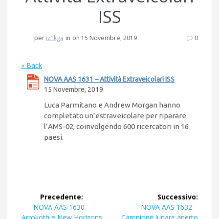
ISS
per
iz1kga
in
on 15 Novembre, 2019
0
« Back
NOVA AAS 1631 – Attività Extraveicolari ISS
15 Novembre, 2019
Luca Parmitano e Andrew Morgan hanno
completato un’estraveicolare per riparare
l’AMS-02, coinvolgendo 600 ricercatori in 16
paesi.
Navigazione
Precedente:
Successivo:
articoli
Articolo
Articolo
NOVA AAS 1630 –
NOVA AAS 1632 –
precedente:
successivo:
Arrokoth e New Horizons
Campione lunare aperto