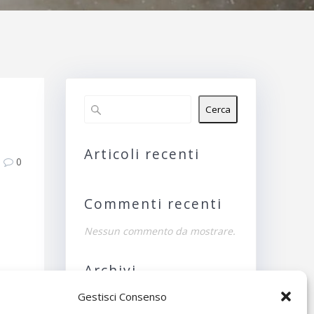
Cerca
Articoli recenti
0
Commenti recenti
Nessun commento da mostrare.
Archivi
Gestisci Consenso
Nessun archivio da