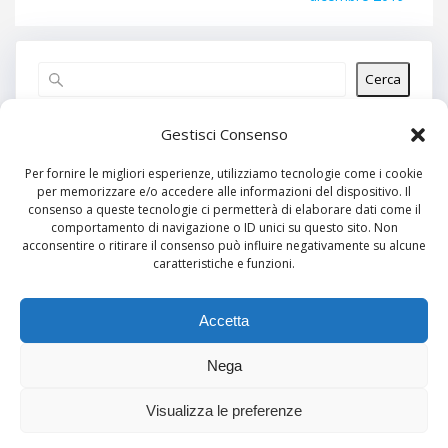
Cerca
Articoli recenti
Gestisci Consenso
Per fornire le migliori esperienze, utilizziamo tecnologie come i cookie
per memorizzare e/o accedere alle informazioni del dispositivo. Il
Commenti recenti
consenso a queste tecnologie ci permetterà di elaborare dati come il
comportamento di navigazione o ID unici su questo sito. Non
Nessun commento da mostrare.
acconsentire o ritirare il consenso può influire negativamente su alcune
caratteristiche e funzioni.
Archivi
Nessun archivio da mostrare.
Accetta
Nega
Categorie
Visualizza le preferenze
Nessuna categoria