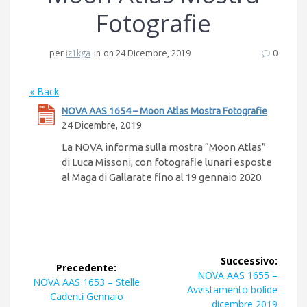
Fotografie
per
iz1kga
in
on 24 Dicembre, 2019
0
« Back
NOVA AAS 1654 – Moon Atlas Mostra Fotografie
24 Dicembre, 2019
La NOVA informa sulla mostra “Moon Atlas”
di Luca Missoni, con fotografie lunari esposte
al Maga di Gallarate fino al 19 gennaio 2020.
Navigazione
Successivo:
Precedente:
articoli
Articolo
NOVA AAS 1655 –
Articolo
NOVA AAS 1653 – Stelle
successivo:
Avvistamento bolide
precedente:
Cadenti Gennaio
dicembre 2019