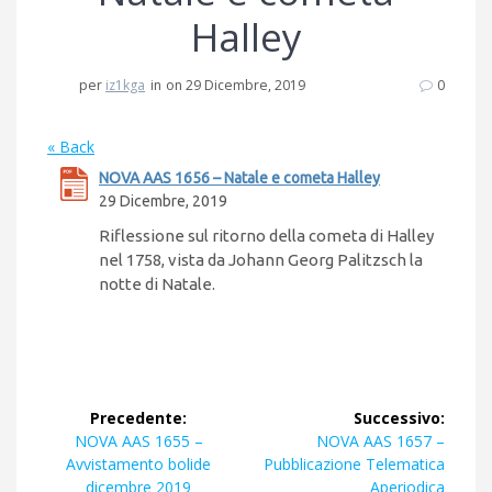
Halley
per
iz1kga
in
on 29 Dicembre, 2019
0
« Back
NOVA AAS 1656 – Natale e cometa Halley
29 Dicembre, 2019
Riflessione sul ritorno della cometa di Halley
nel 1758, vista da Johann Georg Palitzsch la
notte di Natale.
Navigazione
Precedente:
Successivo:
articoli
Articolo
Articolo
NOVA AAS 1655 –
NOVA AAS 1657 –
precedente:
successivo:
Avvistamento bolide
Pubblicazione Telematica
dicembre 2019
Aperiodica