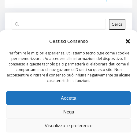
Cerca
Articoli recenti
Gestisci Consenso
Per fornire le migliori esperienze, utilizziamo tecnologie come i cookie
per memorizzare e/o accedere alle informazioni del dispositivo. Il
Commenti recenti
consenso a queste tecnologie ci permetterà di elaborare dati come il
comportamento di navigazione o ID unici su questo sito. Non
Nessun commento da mostrare.
acconsentire o ritirare il consenso può influire negativamente su alcune
caratteristiche e funzioni.
Archivi
Nessun archivio da mostrare.
Accetta
Nega
Categorie
Visualizza le preferenze
Nessuna categoria