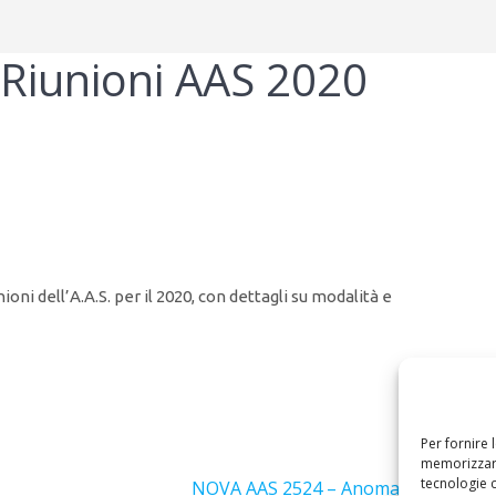
Riunioni AAS 2020
ioni dell’A.A.S. per il 2020, con dettagli su modalità e
Per fornire 
Success
memorizzare
tecnologie 
Articolo
NOVA AAS 2524 – Anomalie dell’Univ