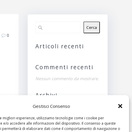
Cerca
0
Articoli recenti
Commenti recenti
Nessun commento da mostrare.
Archivi
Gestisci Consenso
Nessun archivio da
mostrare.
le migliori esperienze, utilizziamo tecnologie come i cookie per
ivo:
 e/o accedere alle informazioni del dispositivo. Il consenso a queste
Categorie
ci permetterà di elaborare dati come il comportamento di navigazione o
erso