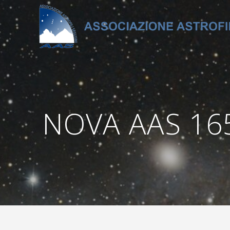
Salta
al
contenuto
NOVA AAS 165